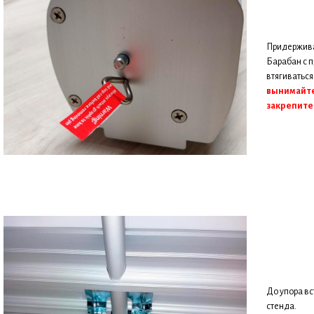
Придержива
Барабан с п
втягиваться
вынимайте
закрепите 
До упора вс
стенда.