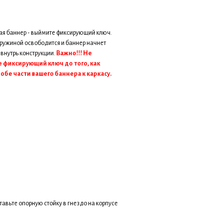
я баннер - выймите фиксирующий ключ.
ружиной освободится и баннер начнет
 внутрь конструкции.
Важно!!! Не
 фиксирующий ключ до того, как
обе части вашего баннера к каркасу.
тавьте опорную стойку в гнездо на корпусе