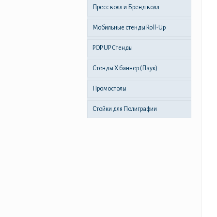
Пресс волл и Бренд волл
Мобильные стенды Roll-Up
POP UP Стенды
Стенды X баннер (Паук)
Промостолы
Стойки для Полиграфии