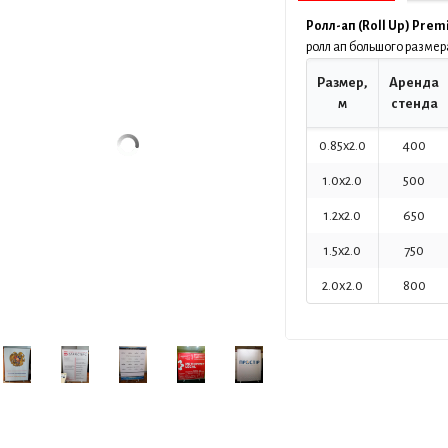
Ролл-ап (Roll Up) Pre
ролл ап большого размер
Размер,
Аренда
м
стенда
0.85x2.0
400
1.0x2.0
500
1.2x2.0
650
1.5x2.0
750
2.0х2.0
800