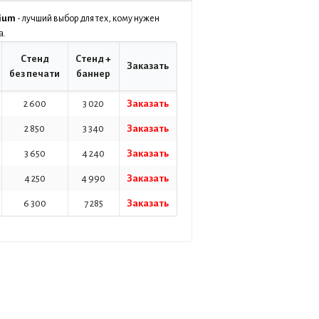
mium
- лучший выбор для тех, кому нужен
а.
Стенд
Стенд +
Заказать
без печати
баннер
2 600
3 020
Заказать
2 850
3 340
Заказать
3 650
4 240
Заказать
4 250
4 990
Заказать
6 300
7 285
Заказать