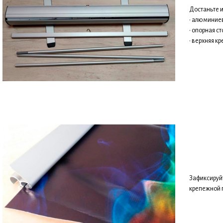
Достаньте и
• алюминие
• опорная с
• верхняя к
Зафиксируй
крепежной 