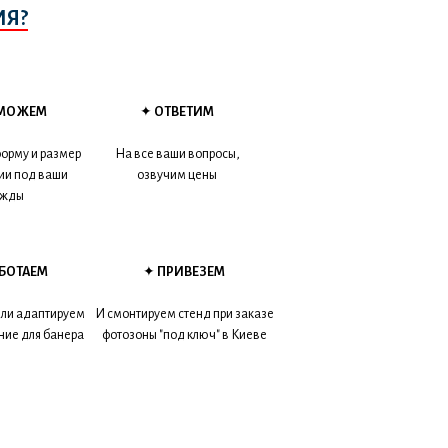
ИЯ?
МОЖЕМ
✦
ОТВЕТИМ
орму и размер
На все ваши вопросы,
ии под ваши
озвучим цены
ужды
АБОТАЕМ
✦
ПРИВЕЗЕМ
или адаптируем
И смонтируем стенд при заказе
ние для банера
фотозоны "под ключ" в Киеве