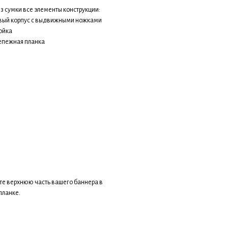
з сумки все элементы конструкции:
вый корпус с выдвижными ножками
тойка
репежная планка
те верхнюю часть вашего баннера в
планке.