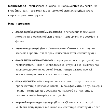
Mobile Stand
– спеціалізована компанія, що займається комплексним
виробництвом, продажем та орендою мобільних стендів, а також
широкоформатним друком.
Наші переваги:
власне виробництво мобільних стендів
– оперативно та якісно ми
можемо виготовити мобільні стенди індивідуального розміру та
форми.
гарантовано низькі ціни
, які ми можемо забезпечити за рахунок
власного виробництва та прямих поставок готових конструкцій.
висока якість мобільних стендів
– перевіряємо якість продукції, що
поставляється, і ніколи не продаємо конструкції економ класу під
виглядом дорожчих моделей і чесно попереджаємо про всі
нюанси використання тих чи інших стендів.
сервіс «під ключ»
- забезпечуємо весь комплекс послуг: оренда та
продаж стендів, розробка макета, широкоформатний друк банерів
та супутньої продукції, доставка, монтаж мобільних стендів,
ремонт та заміна банерів у конструкціях.
широкий асортимент конструкцій
та 100% наявність на складі
найбільш популярних видів мобільних стендів: конструкцій прес