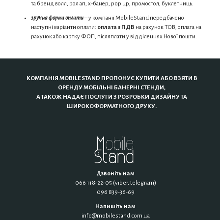
та бренд волл, рол ап, х-банер, pop uр, промостол, буклетниць.
зручна форма оплати
– у компанії MobileStand передбачено
наступні варіанти оплати:
оплата з ПДВ
на рахунок ТОВ, оплата на
рахунок або картку ФОП, післяплати у відділеннях Нової пошти.
КОМПАНІЯ MOBILE STAND ПРОПОНУЄ КУПИТИ АБО ВЗЯТИ В
ОРЕНДУ МОБІЛЬНІ БАНЕРНІ СТЕНДИ,
А ТАКОЖ НАДАЄ ПОСЛУГИ З РОЗРОБКИ ДИЗАЙНУ ТА
ШИРОКОФОРМАТНОГО ДРУКУ.
Дзвоніть нам
066 118-22-05 (viber, telegram)
096 839-36-69
Напишіть нам
info@mobilestand.com.ua