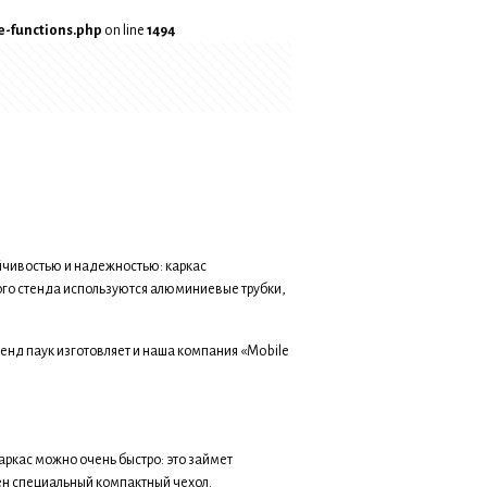
-functions.php
on line
1494
йчивостью и надежностью: каркас
ого стенда используются алюминиевые трубки,
енд паук изготовляет и наша компания «Mobile
аркас можно очень быстро: это займет
ен специальный компактный чехол.