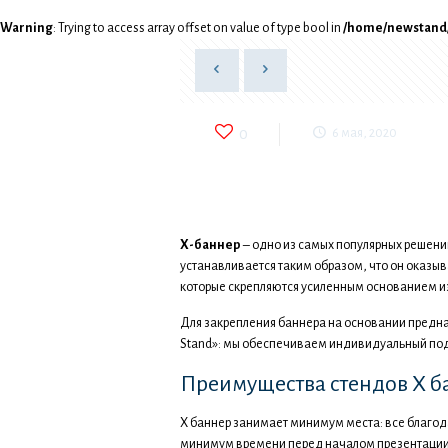
Warning
: Trying to access array offset on value of type bool in
/home/newstand/
0
6 мая, 2020
Warning
Warning
: Trying to access array offset o
: Trying to access array offset o
Х-баннер
– одно из самых популярных решени
устанавливается таким образом, что он оказы
которые скрепляются усиленным основанием из
Для закрепления баннера на основании предна
Stand»: мы обеспечиваем индивидуальный под
Преимущества стендов Х б
Х баннер занимает минимум места: все благода
минимум времени перед началом презентации. 