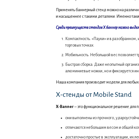
Применять баннерный стенд можно на различны
и насыщеннее с такими деталями. Именно таки
Среди преимуществ стендов Х баннер можно выде
Компактность. «Пауки» и в разобранном,
торговых точках.
Мобильность. Небольшой вес позволяет т
Быстрая сборка. Даже неопытный организа
алюминиевые ножки, но и фиксируется и
Наша компания производит модели для любых 
Х-стенды от Mobile Stand
X-Banner
– это функциональное решение для 
они выполнены из прочного, удароустойч
отличаются небольшим весом и общей ко
достаточно простые в эксплуатации, их ле