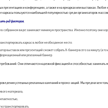
х презентациях и конференциях, а также и на ярмарках или выставках. Любое
е каркасы пользуются наибольшей популярностью среди организаторов массо
лить ряд факторов.
 и в собранном виде занимают минимум пространства. Именно поэтому они хор
ранспортировать каркас в любое необходимое место.
тор выставок или презентаций сможет собрать Х-баннер всего за минуту (а то 
нформационный или рекламный баннер.
требований. Они отличаются надежной фиксацией и способностью занимать 
проведения успешных рекламных кампаний и промо-акций. Мы предлагаем тол
ивого материала;
мпактностью;
гко транспортировать.