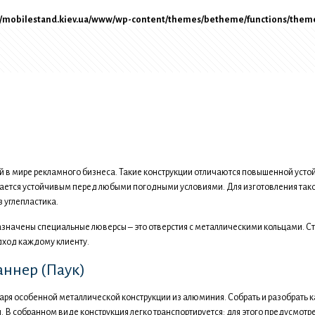
mobilestand.kiev.ua/www/wp-content/themes/betheme/functions/theme
n value of type bool in
n value of type bool in
/home/newstand/mobilestand.kiev.ua/www/wp-content/themes/betheme/functions/theme-functions.php
/home/newstand/mobilestand.kiev.ua/www/wp-content/themes/betheme/functions/theme-functions.php
on line
on line
1489
1494
й в мире рекламного бизнеса. Такие конструкции отличаются повышенной усто
вается устойчивым перед любыми погодными условиями. Для изготовления так
 углепластика.
значены специальные люверсы – это отверстия с металлическими кольцами. Ст
ход каждому клиенту.
аннер (Паук)
ря особенной металлической конструкции из алюминия. Собрать и разобрать к
В собранном виде конструкция легко транспортируется: для этого предусмотр